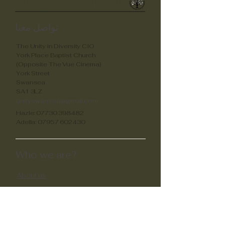
Unity in Diverstity
تواصل معنا
The Unity in Diversity CIO
York Place Baptist Church
(Opposite The Vue Cinema)
York Street
Swansea
SA1 3LZ
unityswansea@gmail.com
Hazle:
07730 398482
Adella:
07957 602430
Who we are?
About us
What we do
Current Projects