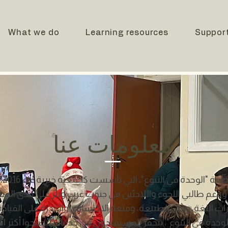
What we do
Learning resources
Suppor
معلومات عنا
لعبت
دعم طالبي اللجوء واللاجئين في جنوب غرب ويلز على مدى العقد 
ات اللغة، وحب الطبيعة، ومتعة الاكتشاف، والقدرة على القيادة
حدة في التنوع"، يتحفز المستفيدون من خدماتنا ليصبحوا أكثر اندما