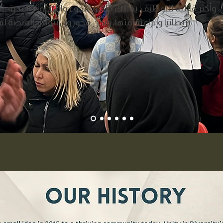
 وأكثر قابلية للتوظيف. يمتلك طالبو اللجوء واللاجئون القدرة عل
بريطانيا وإثراء ثقافتها، ونحن فخورون بتوفير المنصة لهم لتحقيق ذلك.