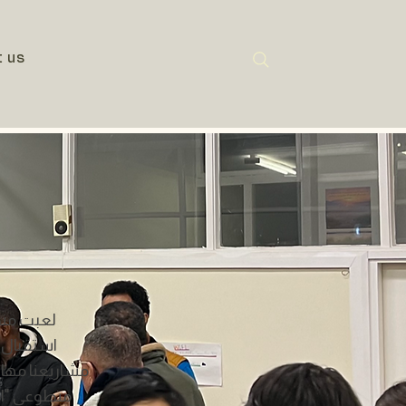
t us
استقبال و
مشاريعنا مهار
متطوعي "الو