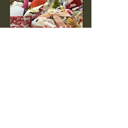
Donate to us
Make a direct impact today. Your support
helps our community grow and thrive. Every
donation helps build a more welcoming
Swansea.
Contact us