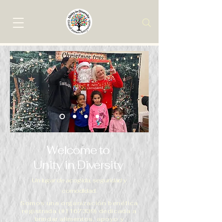
Welcome to
Unity in Diversity
Un lugar de acogida, seguridad y
comodidad.
Somos una organización benéfica
registrada (#1167339) dedicada a
brindar alimentos, apoyo y