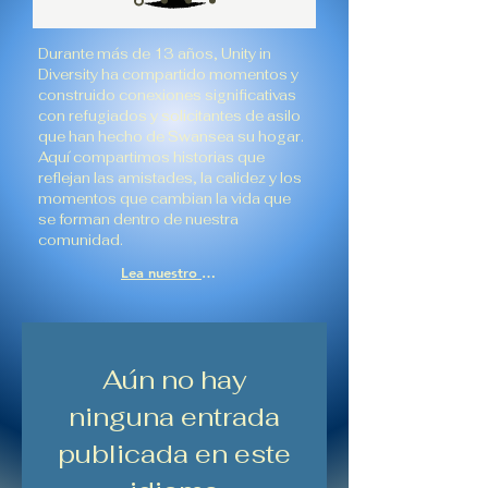
Durante más de 13 años, Unity in
Diversity ha compartido momentos y
construido conexiones significativas
con refugiados y solicitantes de asilo
que han hecho de Swansea su hogar.
Aquí compartimos historias que
reflejan las amistades, la calidez y los
momentos que cambian la vida que
se forman dentro de nuestra
comunidad.
Lea nuestro blog
Aún no hay
ninguna entrada
publicada en este