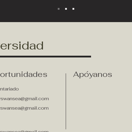
versidad
ortunidades
Apóyanos
ntariado
tyswansea@gmail.com
tyswansea@gmail.com
tyswansea@gmail.com