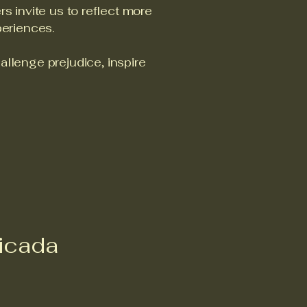
rs invite us to reflect more
periences.
llenge prejudice, inspire
icada