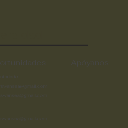
versidad
ortunidades
Apóyanos
ntariado
tyswansea@gmail.com
tyswansea@gmail.com
tyswansea@gmail.com