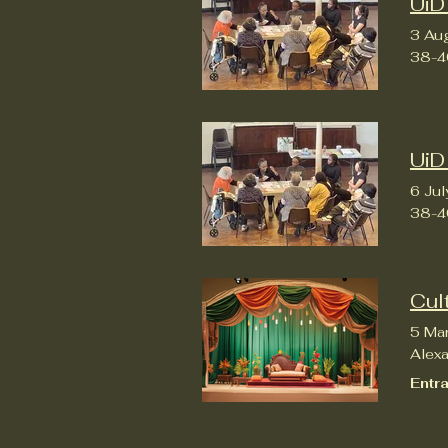
UiD
3 Au
38-4
UiD
6 Ju
38-4
Cul
5 Ma
Alex
Entr