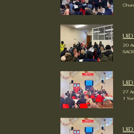
Chur
UiD
20 A
SACR
UiD
27 A
1 Yo
UiD