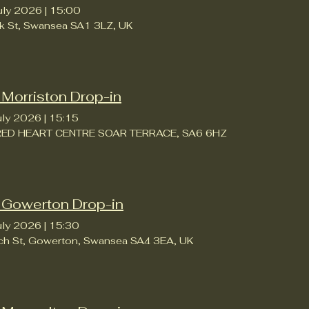
uly 2026
|
15:00
rk St, Swansea SA1 3LZ, UK
 Morriston Drop-in
uly 2026
|
15:15
ED HEART CENTRE SOAR TERRACE, SA6 6HZ
 Gowerton Drop-in
uly 2026
|
15:30
ch St, Gowerton, Swansea SA4 3EA, UK