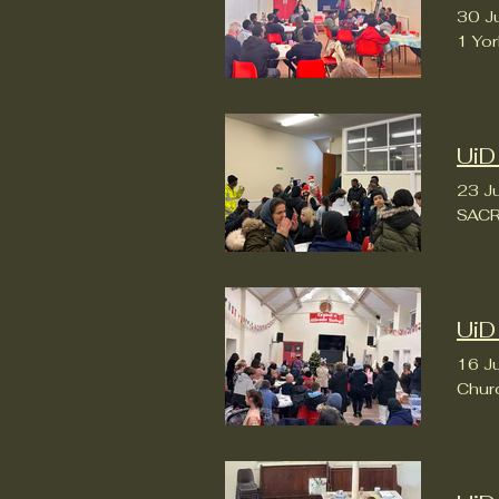
30 J
1 Yo
UiD
23 J
SACR
UiD
16 J
Chur