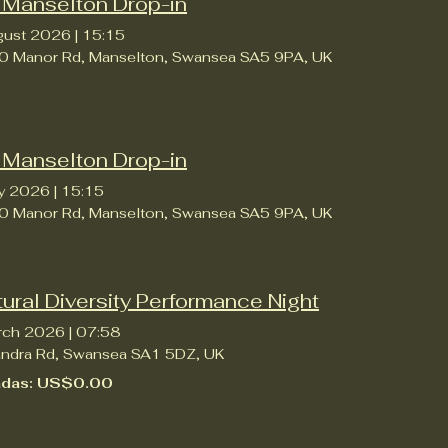
 Manselton Drop-in
gust 2026
|
15:15
0 Manor Rd, Manselton, Swansea SA5 9PA, UK
 Manselton Drop-in
ly 2026
|
15:15
0 Manor Rd, Manselton, Swansea SA5 9PA, UK
tural Diversity Performance Night
rch 2026
|
07:58
andra Rd, Swansea SA1 5DZ, UK
adas: US$0.00