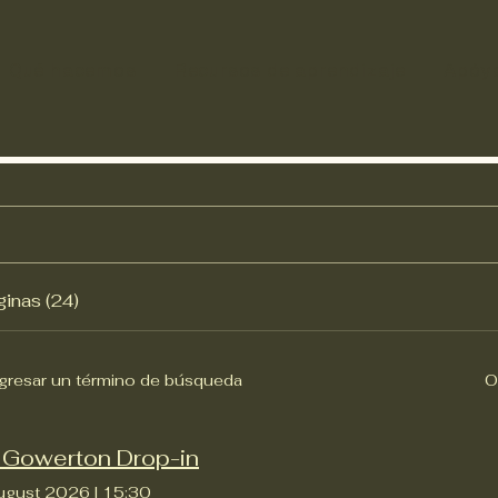
Qué hacemos
Recursos de aprendizaje
Apóy
ginas (24)
ngresar un término de búsqueda
O
 Gowerton Drop-in
ugust 2026
|
15:30