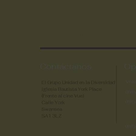
Unidad en la di
Contáctanos
Op
Volu
El Grupo Unidad en la Diversidad
Iglesia Bautista York Place
uni
(Frente al cine Vue)
uni
Calle York
Swansea
SA1 3LZ
uni