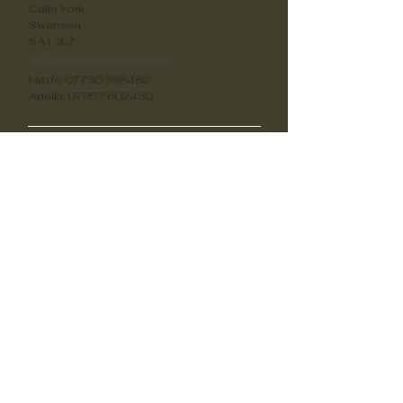
Calle York
Swansea
SA1 3LZ
unityswansea@gmail.com
Hazle:
07730 398482
Adella:
07957 602430
Oportunidades
Voluntariado
unityswansea@gmail.com
unityswansea@gmail.com
unityswansea@gmail.com
Apóyanos