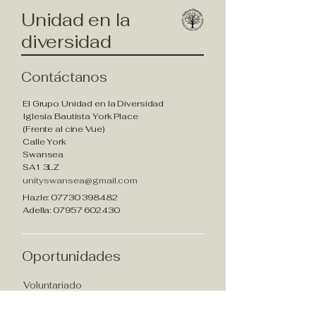
Unidad en la
diversidad
Contáctanos
El Grupo Unidad en la Diversidad
Iglesia Bautista York Place
(Frente al cine Vue)
Calle York
Swansea
SA1 3LZ
unityswansea@gmail.com
Hazle:
07730 398482
Adella:
07957 602430
Oportunidades
Voluntariado
unityswansea@gmail.com