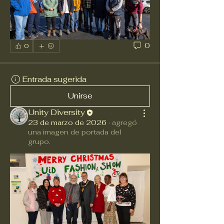
0
0
Entrada sugerida
Unirse
Unity Diversity
23 de marzo de 2026
·
agregó
una imagen de portada del
grupo.