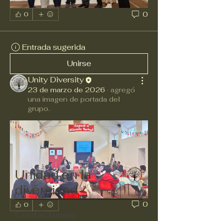
0
0
Entrada sugerida
Unirse
Unity Diversity
23 de marzo de 2026
·
agregó
una imagen de portada del
grupo.
Unidad en la
diversidad
0
0
Contáctanos