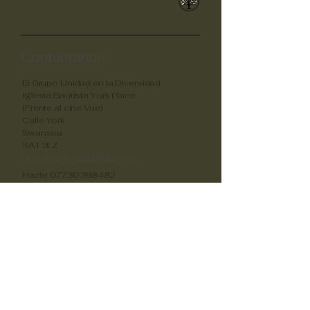
Unidad en la
diversidad
Contáctanos
El Grupo Unidad en la Diversidad
Iglesia Bautista York Place
(Frente al cine Vue)
Calle York
Swansea
SA1 3LZ
unityswansea@gmail.com
Hazle:
07730 398482
Adella:
07957 602430
Oportunidades
Voluntariado
unityswansea@gmail.com
unityswansea@gmail.com