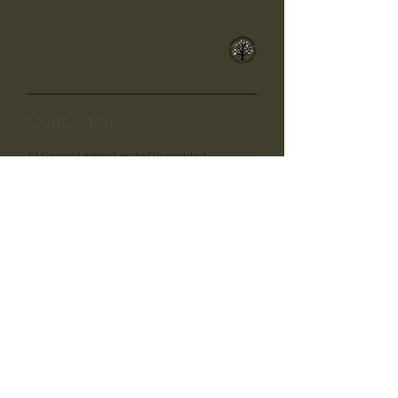
Unidad en la
diversidad
Contáctanos
El Grupo Unidad en la Diversidad
Iglesia Bautista York Place
(Frente al cine Vue)
Calle York
Swansea
SA1 3LZ
unityswansea@gmail.com
Hazle:
07730 398482
Adella:
07957 602430
Oportunidades
Voluntariado